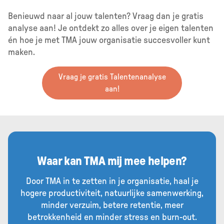
Benieuwd naar al jouw talenten? Vraag dan je gratis
analyse aan! Je ontdekt zo alles over je eigen talenten
én hoe je met TMA jouw organisatie succesvoller kunt
maken.
Vraag je gratis Talentenanalyse
aan!
Waar kan TMA mij mee helpen?
Door TMA in te zetten in je organisatie, haal je
hogere productiviteit, natuurlijke samenwerking,
minder verzuim, betere retentie, meer
betrokkenheid en minder stress en burn-out.